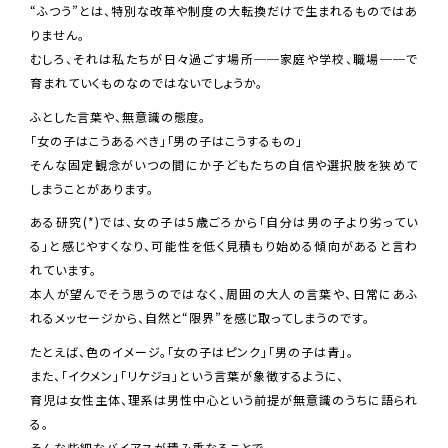
“ふつう”とは、特別な改革や制度の大転換だけで生まれるものではあ
りません。
むしろ、それは私たちが日々過ごす場所──家庭や学校、職場──で
育まれていくものなのではないでしょうか。
ふとした言葉や、無意識の態度。
「女の子はこうあるべき」「男の子はこうするもの」
そんな固定観念がいつの間にか子どもたちの自信や選択肢を狭めて
しまうことがあります。
ある研究(*)では、女の子は5歳ごろから「自分は男の子より劣ってい
る」と感じやすくなり、可能性を低く見積もり始める傾向があると言わ
れています。
本人が望んでそう思うのではなく、周囲の大人の言葉や、日常にあふ
れるメッセージから、自然と“限界”を感じ取ってしまうのです。
たとえば、色のイメージ。「女の子はピンク」「男の子は青」。
また、「イクメン」「リケジョ」という言葉が象徴するように、
育児は女性主体、理系は男性中心という前提が無意識のうちに語られ
る。
そんな些細なバイアスが積み重なることで、