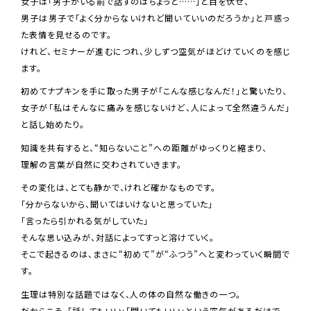
女子は「男子がいる前で話すのはちょっと……」と目を伏せ、
男子は男子で「よく分からないけれど聞いていいのだろうか」と戸惑っ
た表情を見せるのです。
けれど、セミナーが進むにつれ、少しずつ空気がほどけていくのを感じ
ます。
初めてナプキンを手に取った男子が「こんな感じなんだ！」と驚いたり、
女子が「私はそんなに痛みを感じないけど、人によって全然違うんだ」
と話し始めたり。
知識を共有すると、“知らないこと”への距離がゆっくりと縮まり、
理解の言葉が自然に交わされていきます。
その変化は、とても静かで、けれど確かなものです。
「分からないから、聞いてはいけないと思っていた」
「言ったら引かれる気がしていた」
そんな思い込みが、対話によってすっと溶けていく。
そこで起きるのは、まさに“初めて”が“ふつう”へと変わっていく瞬間で
す。
生理は特別な話題ではなく、人の体の自然な働きの一つ。
だからこそ、「話してもいい」「聞いてもいい」という空気があるだけで、