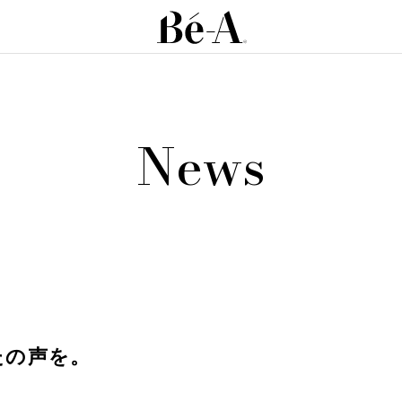
News
たの声を。