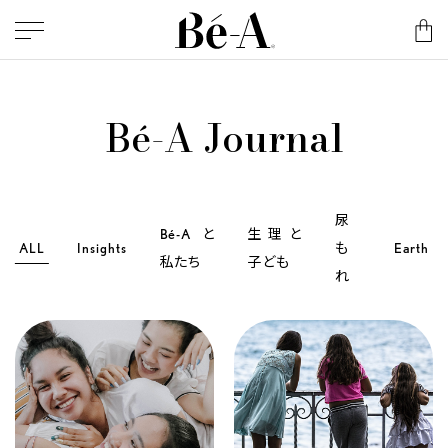
Bé-A Journal
尿
Bé-Aと
生理と
ALL
Insights
も
Earth
私たち
子ども
れ